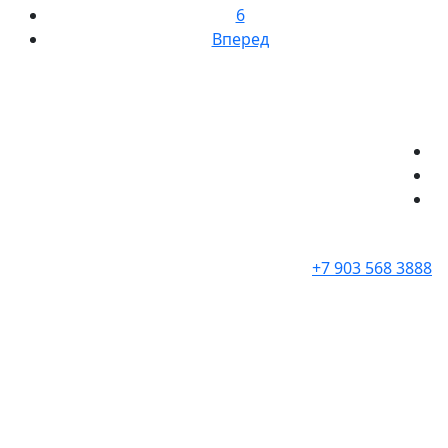
6
Вперед
+7 903 568 3888
SALE
ФУТБОЛКИ / МАЙКИ
Бренды
ЛОНГСЛИВЫ
РУБАШКИ