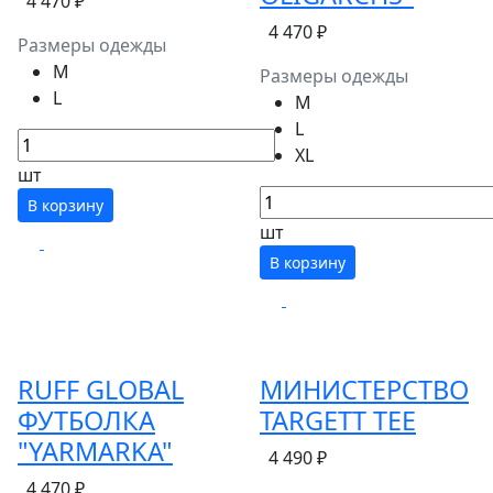
4 470 ₽
4 470 ₽
Размеры одежды
M
Размеры одежды
L
M
L
XL
шт
В корзину
шт
В корзину
RUFF GLOBAL
МИНИСТЕРСТВО
ФУТБОЛКА
TARGETT TEE
"YARMARKA"
4 490 ₽
4 470 ₽