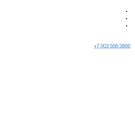
+7 903 568 3888
SALE
ФУТБОЛКИ / МАЙКИ
Бренды
ЛОНГСЛИВЫ
РУБАШКИ
СВИТШОТЫ
ХУДИ
ЗИП-ХУДИ